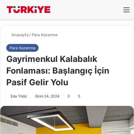
Arama 
M
Anasayfa
/
Para Kazanma
Para Kazanma
Gayrimenkul Kalabalık
Fonlaması: Başlangıç İçin
Pasif Gelir Yolu
Eda Yildiz
Ekim 24, 2024
0
5