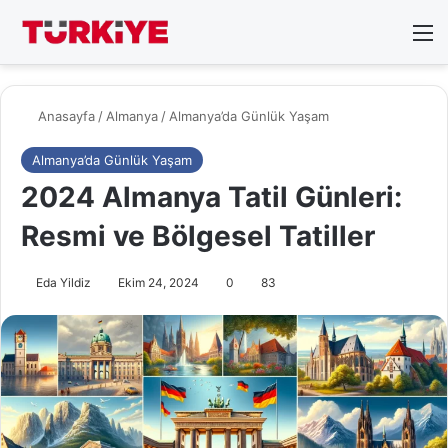
Arama 
M
Anasayfa
/
Almanya
/
Almanya’da Günlük Yaşam
Almanya’da Günlük Yaşam
2024 Almanya Tatil Günleri:
Resmi ve Bölgesel Tatiller
Eda Yildiz
Ekim 24, 2024
0
83