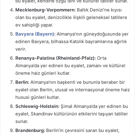
bu eyalet, kendine özgü dini ve kültürel tatiller sunar.
Mecklenburg-Vorpommern:
Baltık Denizi’ne kıyısı
olan bu eyalet, denizcilikle ilişkili geleneksel tatillere
ev sahipliği yapar.
Bavyera (Bayern)
:
Almanya’nın güneydoğusunda yer
edinen Bavyera, bilhassa Katolik bayramlarına ağırlık
verir.
Renanya-Palatina (Rheinland-Pfalz):
Orta
Almanya’da yer edinen bu eyalet, zamanı ve kültürel
öneme haiz günleri kutlar.
Berlin:
Almanya’nın başkenti ve bununla beraber bir
eyalet olan Berlin, ulusal ve internasyonal öneme haiz
hususi günleri kutlar.
Schleswig-Holstein:
Şimal Almanya’da yer edinen bu
eyalet, Skandinav kültürünün etkilerini taşıyan tatiller
sunar.
Brandenburg:
Berlin’in çevresini saran bu eyalet,