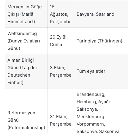
Meryem’in Göğe
15
Çıkışı (Mariä
Ağustos,
Bavyera, Saarland
Himmelfahrt)
Perşembe
Weltkindertag
20 Eylül,
(Dünya Evlatları
Türingiya (Thüringen)
Cuma
Günü)
Alman Birliği
Günü (Tag der
3 Ekim,
Tüm eyaletler
Deutschen
Perşembe
Einheit)
Brandenburg,
Hamburg, Aşağı
Saksonya,
Reformasyon
31 Ekim,
Mecklenburg
Günü
Perşembe
Vorpommern,
(Reformationstag)
Saksonya, Saksonya