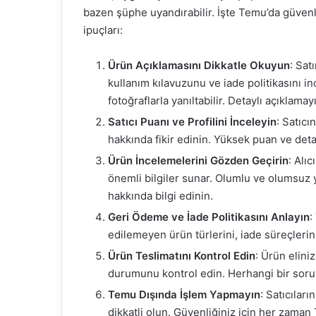
bazen şüphe uyandırabilir. İşte Temu’da güvenli
ipuçları:
Ürün Açıklamasını Dikkatle Okuyun
: Sat
kullanım kılavuzunu ve iade politikasını in
fotoğraflarla yanıltabilir. Detaylı açıklama
Satıcı Puanı ve Profilini İnceleyin
: Satıcı
hakkında fikir edinin. Yüksek puan ve detayl
Ürün İncelemelerini Gözden Geçirin
: Alı
önemli bilgiler sunar. Olumlu ve olumsuz y
hakkında bilgi edinin.
Geri Ödeme ve İade Politikasını Anlayın
:
edilemeyen ürün türlerini, iade süreçlerin
Ürün Teslimatını Kontrol Edin
: Ürün elini
durumunu kontrol edin. Herhangi bir sorun
Temu Dışında İşlem Yapmayın
: Satıcılar
dikkatli olun. Güvenliğiniz için her zaman