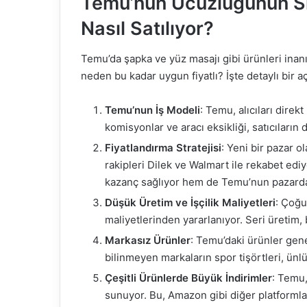
Temu’nun Ucuzluğunun Sırl
Nasıl Satılıyor?
Temu’da şapka ve yüz masajı gibi ürünleri inanı
neden bu kadar uygun fiyatlı? İşte detaylı bir a
Temu’nun İş Modeli
: Temu, alıcıları direk
komisyonlar ve aracı eksikliği, satıcıların
Fiyatlandırma Stratejisi
: Yeni bir pazar o
rakipleri Dilek ve Walmart ile rekabet ed
kazanç sağlıyor hem de Temu’nun pazarda 
Düşük Üretim ve İşçilik Maliyetleri
: Çoğu
maliyetlerinden yararlanıyor. Seri üretim, 
Markasız Ürünler
: Temu’daki ürünler gene
bilinmeyen markaların spor tişörtleri, ünl
Çeşitli Ürünlerde Büyük İndirimler
: Temu,
sunuyor. Bu, Amazon gibi diğer platformla