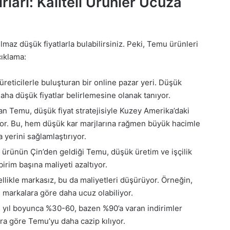
arı: Kaliteli Ürünler Ucuza
lmaz düşük fiyatlarla bulabilirsiniz. Peki, Temu ürünleri
çıklama:
t üreticilerle buluşturan bir online pazar yeri. Düşük
 daha düşük fiyatlar belirlemesine olanak tanıyor.
lan Temu, düşük fiyat stratejisiyle Kuzey Amerika’daki
iyor. Bu, hem düşük kar marjlarına rağmen büyük hacimle
yerini sağlamlaştırıyor.
 ürünün Çin’den geldiği Temu, düşük üretim ve işçilik
birim başına maliyeti azaltıyor.
llikle markasız, bu da maliyetleri düşürüyor. Örneğin,
ü markalara göre daha ucuz olabiliyor.
 yıl boyunca %30-60, bazen %90’a varan indirimler
ra göre Temu’yu daha cazip kılıyor.