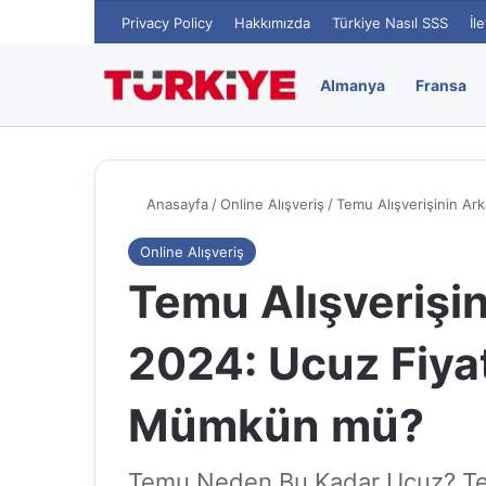
Privacy Policy
Hakkımızda
Türkiye Nasıl SSS
İl
Almanya
Fransa
Anasayfa
/
Online Alışveriş
/
Temu Alışverişinin Ark
Online Alışveriş
Temu Alışverişin
2024: Ucuz Fiyatl
Mümkün mü?
Temu Neden Bu Kadar Ucuz? Tem