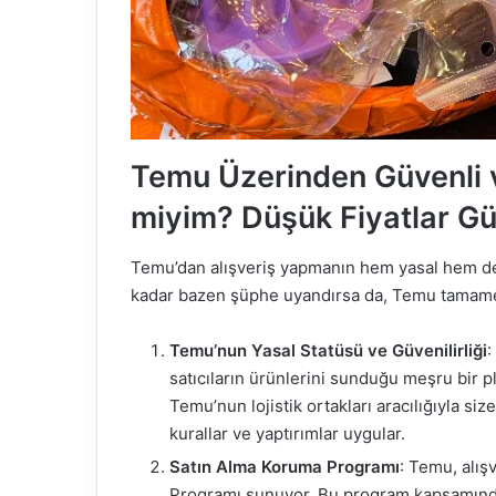
Temu Üzerinden Güvenli ve
miyim? Düşük Fiyatlar Güv
Temu’dan alışveriş yapmanın hem yasal hem de
kadar bazen şüphe uyandırsa da, Temu tamamen 
Temu’nun Yasal Statüsü ve Güvenilirliği
:
satıcıların ürünlerini sunduğu meşru bir pl
Temu’nun lojistik ortakları aracılığıyla siz
kurallar ve yaptırımlar uygular.
Satın Alma Koruma Programı
: Temu, alış
Programı sunuyor. Bu program kapsamında,