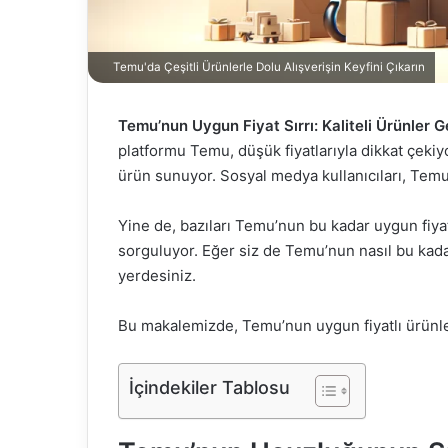
Temu'da Çeşitli Ürünlerle Dolu Alışverişin Keyfini Çıkarın
Temu’nun Uygun Fiyat Sırrı: Kaliteli Ürünler
platformu Temu, düşük fiyatlarıyla dikkat çekiyo
ürün sunuyor. Sosyal medya kullanıcıları, Temu
Yine de, bazıları Temu’nun bu kadar uygun fiyat
sorguluyor. Eğer siz de Temu’nun nasıl bu kad
yerdesiniz.
Bu makalemizde, Temu’nun uygun fiyatlı ürünler
İçindekiler Tablosu