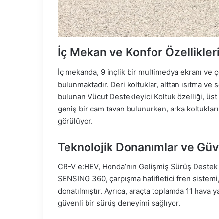
İç Mekan ve Konfor Özellikler
İç mekanda, 9 inçlik bir multimedya ekranı ve çe
bulunmaktadır. Deri koltuklar, alttan ısıtma ve
bulunan Vücut Destekleyici Koltuk özelliği, üs
geniş bir cam tavan bulunurken, arka koltukların
görülüyor.
Teknolojik Donanımlar ve Güv
CR-V e:HEV, Honda’nın Gelişmiş Sürüş Destek Te
SENSING 360, çarpışma hafifletici fren sistemi, 
donatılmıştır. Ayrıca, araçta toplamda 11 hava y
güvenli bir sürüş deneyimi sağlıyor.