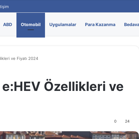
etişim
ABD
Otomobil
Uygulamalar
Para Kazanma
Bedava
kleri ve Fiyatı 2024
e:HEV Özellikleri ve
0
24