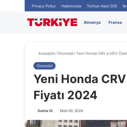
Privacy Policy
Hakkımızda
Türkiye Nasıl SSS
İl
Almanya
Fransa
Anasayfa
/
Otomobil
/
Yeni Honda CRV e:HEV Özelli
Otomobil
Yeni Honda CRV 
Fiyatı 2024
Damla Ol
Ekim 20, 2024