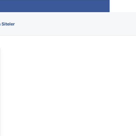
Arama yap ..
 Siteler