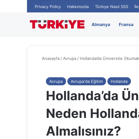
Privacy Policy
Hakkımızda
Türkiye Nasıl SSS
İl
Almanya
Fransa
Anasayfa
/
Avrupa
/
Hollanda’da Üniversite Okumak
Avrupa
Avrupa'da Eğitim
Hollanda
Hollanda’da Ün
Neden Hollanda
Almalısınız?