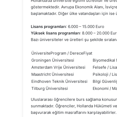
Hollanda’da üniversite eğitimi ücretlidir ve ür
göstermektedir. Avrupa Ekonomik Alanı, İsviçre
başlamaktadır. Diğer ülke vatandaşları için ise
Lisans programları
: 6.000 – 15.000 Euro
Yüksek lisans programları
: 8.000 – 20.000 Eu
Bazı üniversiteler ve üretleri şu şekilde sıralana
ÜniversiteProgram / DereceFiyat
Groningen Üniversitesi
Biyomedikal 
Amsterdam Vrije Üniversitesi
Felsefe / Lis
Maastricht Üniversitesi
Psikoloji / Li
Eindhoven Teknik Üniversitesi
Bilgi Güvenli
Tilburg Üniversitesi
Ekonomi / Ma
Uluslararası öğrencilere burs sağlama konusun
sunmaktadır. Öğrenciler, Hollanda Hükümeti ve 
başvurarak eğitim masraflarını karşılayabilirler