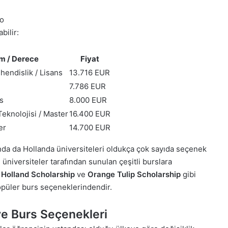
ro
bilir:
m / Derece
Fiyat
endislik / Lisans
13.716 EUR
7.786 EUR
ns
8.000 EUR
Teknolojisi / Master
16.400 EUR
er
14.700 EUR
da da Hollanda üniversiteleri oldukça çok sayıda seçenek
üniversiteler tarafından sunulan çeşitli burslara
.
Holland Scholarship
ve
Orange Tulip Scholarship
gibi
popüler burs seçeneklerindendir.
 ve Burs Seçenekleri