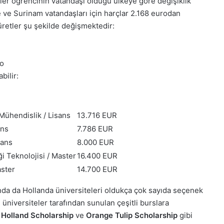
etler öğrencinin vatandaşı olduğu ülkeye göre değişiklik
 ve Surinam vatandaşları için harçlar 2.168 eurodan
 üretler şu şekilde değişmektedir:
ro
bilir:
Mühendislik / Lisans
13.716 EUR
ans
7.786 EUR
sans
8.000 EUR
ği Teknolojisi / Master
16.400 EUR
ster
14.700 EUR
da da Hollanda üniversiteleri oldukça çok sayıda seçenek
üniversiteler tarafından sunulan çeşitli burslara
.
Holland Scholarship
ve
Orange Tulip Scholarship
gibi