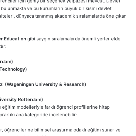
ğrenciler için geniş bir seçenek yelpazesi mevcut. Devlet
de bulunmakta ve bu kurumların büyük bir kısmı devlet
siteleri, dünyaca tanınmış akademik sıralamalarda öne çıkan
r Education
gibi saygın sıralamalarda önemli yerler elde
ır:
erdam)
f Technology)
zi (Wageningen University & Research)
iversity Rotterdam)
 eğitim modelleriyle farklı öğrenci profillerine hitap
rak ıkı ana kategoride incelenebilir:
er, öğrencilerine bilimsel araştırma odaklı eğitim sunar ve