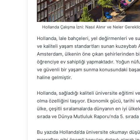
Hollanda Çalışma İzni: Nasıl Alınır ve Neler Gerekli
Hollanda, lale bahçeleri, yel değirmenleri ve su 
ve kaliteli yaşam standartları sunan kuzeybatı 
Amsterdam, ülkenin öne çıkan şehirlerinden bir
öğrenciye ev sahipliği yapmaktadır. Yoğun nüfu
ve güvenli bir yaşam sunma konusundaki başarıs
haline gelmiştir.
Hollanda, sağladığı kaliteli üniversite eğitimi v
olma özelliğini taşıyor. Ekonomik gücü, tarihi ve
ülke, çeşitli sıralamalarda dünyanın en iyi ülke
sırada ve Dünya Mutluluk Raporu’nda 5. sırada 
Bu yazıda Hollanda’da üniversite okumayı düşün
masrafları gibi önemli konuları detaylı olarak 