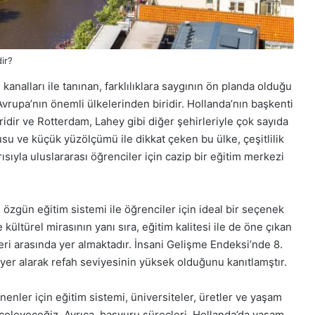
dir?
kanalları ile tanınan, farklılıklara saygının ön planda olduğu
Avrupa’nın önemli ülkelerinden biridir. Hollanda’nın başkenti
idir ve Rotterdam, Lahey gibi diğer şehirleriyle çok sayıda
su ve küçük yüzölçümü ile dikkat çeken bu ülke, çeşitlilik
ıyla uluslararası öğrenciler için cazip bir eğitim merkezi
e özgün eğitim sistemi ile öğrenciler için ideal bir seçenek
 kültürel mirasının yanı sıra, eğitim kalitesi ile de öne çıkan
leri arasında yer almaktadır. İnsani Gelişme Endeksi’nde 8.
yer alarak refah seviyesinin yüksek olduğunu kanıtlamştır.
enler için eğitim sistemi, üniversiteler, üretler ve yaşam
inceleyeceğiz. Ayrıca, başvuru süreçleri, Hollanda’da yaşam